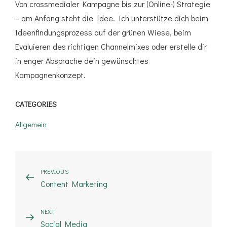
Von crossmedialer Kampagne bis zur (Online-) Strategie
– am Anfang steht die Idee. Ich unterstütze dich beim
Ideenfindungsprozess auf der grünen Wiese, beim
Evaluieren des richtigen Channelmixes oder erstelle dir
in enger Absprache dein gewünschtes
Kampagnenkonzept.
CATEGORIES
Allgemein
Beitragsnavigation
PREVIOUS
Previous
Content Marketing
Post
NEXT
Next
Social Media